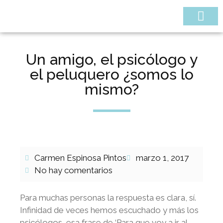
¿QUIÉNES SOMOS
Un amigo, el psicólogo y
el peluquero ¿somos lo
mismo?
Carmen Espinosa Pintos
marzo 1, 2017
No hay comentarios
Para muchas personas la respuesta es clara, sí.
Infinidad de veces hemos escuchado y más los
psicólogos, esa frase de ‘Para que voy a ir al