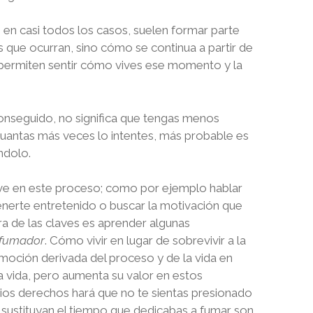
 en casi todos los casos, suelen formar parte
 que ocurran, sino cómo se continua a partir de
te permiten sentir cómo vives ese momento y la
 conseguido, no significa que tengas menos
cuantas más veces lo intentes, más probable es
ndolo.
ave en este proceso; como por ejemplo hablar
nerte entretenido o buscar la motivación que
ra de las claves es aprender algunas
fumador
. Cómo vivir en lugar de sobrevivir a la
a emoción derivada del proceso y de la vida en
a vida, pero aumenta su valor en estos
ios derechos hará que no te sientas presionado
 sustituyan el tiempo que dedicabas a fumar son