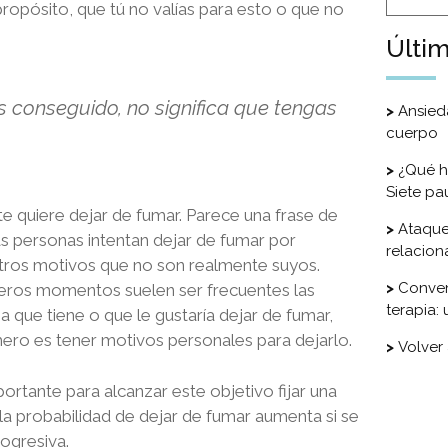
propósito, que tú no valías para esto o que no
Últim
as conseguido, no significa que tengas
Ansied
cuerpo
¿Qué h
Siete pa
 quiere dejar de fumar. Parece una frase de
Ataque
 personas intentan dejar de fumar por
relacio
 otros motivos que no son realmente suyos.
Conven
eros momentos suelen ser frecuentes las
terapia: 
a que tiene o que le gustaría dejar de fumar,
mero es tener motivos personales para dejarlo.
Volver
rtante para alcanzar este objetivo fijar una
la probabilidad de dejar de fumar aumenta si se
ogresiva.